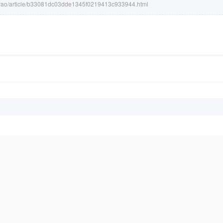
m/yao/article/b33081dc03dde1345f0219413c933944.html