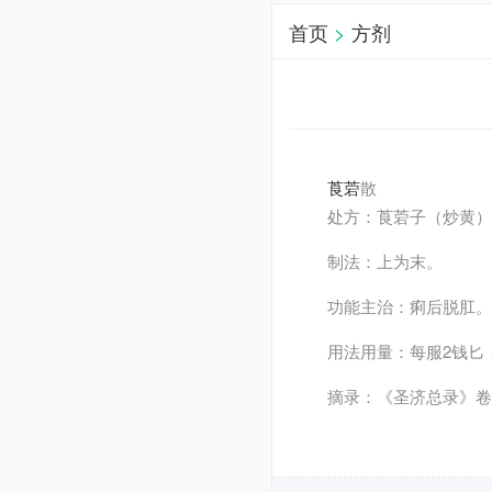
首页
>
方剂
莨菪
散
处方
：莨菪子（炒黄）
制法
：上为末。
功能主治
：痢后脱肛。
用法用量
：每服2钱匕
摘录
：《圣济总录》卷