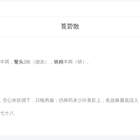
莨菪散
半两，
鳖头
2枚（烧灰），
铁精
半两（研）。
，空心米饮调下，日晚再服；仍将药末少许裛肛上，炙故麻履底挼入
七十八