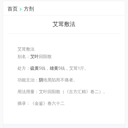
首页
>
方剂
艾茸敷法
艾茸敷法
别名
：
艾叶
回阳散
处方
：
硫黄
5钱，
雄黄
5钱，艾茸1斤。
功能主治
：
阴
疮黑陷而不痛者。
用法用量
：艾叶回阳散（《古方汇精》卷二）。
摘录
：《金鉴》卷六十二