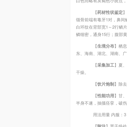
白色而略有灰褐色小斑点，
【
药材性状鉴定
】
颌骨前端有毒牙1对，鼻间
白环纹在背部宽1～2行鳞
鳞细密，通身15行；腹部
【
生境分布
】栖息
东、海南、湖北、湖南、广
【
采集加工
】夏、
干燥。
【
饮片炮制
】除去
【
性能功用
】甘、
半身不遂，抽搐痉挛，破伤
用法用量 内服：3～4
【
附注
】置干燥处