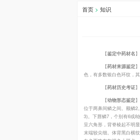
首页
>
知识
【
鉴定中药材名
】
【
药材来源鉴定
】
色，有多数银白色环纹，其
【
药材历史考证
】
【
动物形态鉴定
】
位于两鼻间鳞之间。额鳞2。
3)。下唇鳞7，个别有6或8
呈六角形，背脊棱起不明显。腹
末端较尖细。体背黑白横纹