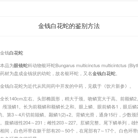
金钱白花蛇的鉴别方法
金钱
白花蛇
本品为
眼镜蛇
科动物银环蛇Bungarus multicinctus multicintctu
药材为盘成金钱状的幼蛇，故名银环蛇，又名
金钱白花蛇
。
金钱白花蛇为近代从民间药中开发的中药，见载于《饮片新参》。
全长140cm左右。头部椭圆形，稍大于颈。吻鳞宽大于高。前额鳞2
颅顶鳞1。长为前额鳞和额鳞长之和。眼上鳞、眼前鳞各1，眼后鳞2。缺
的。第3～4片切前颏鳞。颞鳞1(2)+2。背鳞光滑，通身15行，少数颈
鳞雄性204～231；雌性203～227。肛鳞完整。尾下鳞单列，雄性4
相间，白色环带在躯干部有20～50个，在尾部有7～17个。白色环带