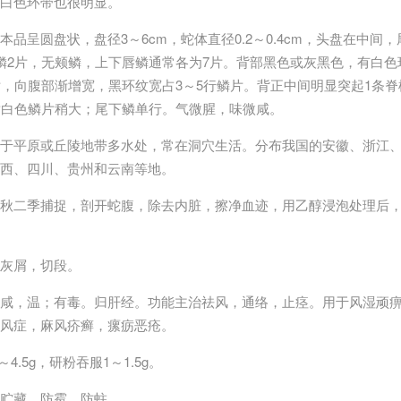
白色环带也很明显。
本品呈圆盘状，盘径3～6cm，蛇体直径0.2～0.4cm，头盘在中
鳞2片，无颊鳞，上下唇鳞通常各为7片。背部黑色或灰黑色，有白色环
片，向腹部渐增宽，黑环纹宽占3～5行鳞片。背正中间明显突起1条
黄白色鳞片稍大；尾下鳞单行。气微腥，味微咸。
于平原或丘陵地带多水处，常在洞穴生活。分布我国的安徽、浙江
西、四川、贵州和云南等地。
秋二季捕捉，剖开蛇腹，除去内脏，擦净血迹，用乙醇浸泡处理后
灰屑，切段。
咸，温；有毒。归肝经。功能主治祛风，通络，止痉。用于风湿顽
风症，麻风疥癣，瘰疬恶疮。
.5g，研粉吞服1～1.5g。
贮藏，防霉，防蛀。