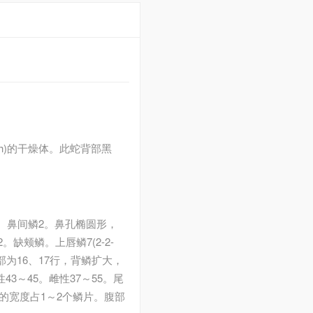
s (Blyth)的干燥体。此蛇背部黑
。鼻间鳞2。鼻孔椭圆形，
颊鳞。上唇鳞7(2-2-
部为16、17行，背鳞扩大，
3～45。雌性37～55。尾
的宽度占1～2个鳞片。腹部