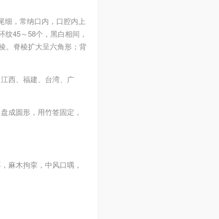
间，尾细，常纳口内，口腔内上
纹45～58个，黑白相间，
脊棱。脊棱扩大呈六角形；背
、江西、福建、台湾、广
，盘成圆形，用竹签固定，
痹，麻木拘挛，中风口喁，