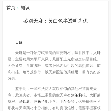
首页
>
知识
鉴别天麻：黄白色半透明为优
天麻
天麻是一种治疗眩晕病的重要药材，味甘性平，入肝
经，主要功用为平肝息风，凡肝阳上亢所致之头晕目眩、
面色通红、头重脚轻，或者肝风内动引起的高热惊风、惊
痫抽搐、角弓反张等，以天麻配伍他药服用，常有良好的
效果。
鉴于此，一些不法商人就以相似的其他根茎冒充天
麻，欺骗患者。市场上常见的假天麻有紫
茉莉
根、大丽菊
块根、
马铃薯
、芭
蕉芋
地下茎、毛
芋头
等，这些植物根茎
形状与天麻药材十分相似，有时真假难辨，需要掌握要领