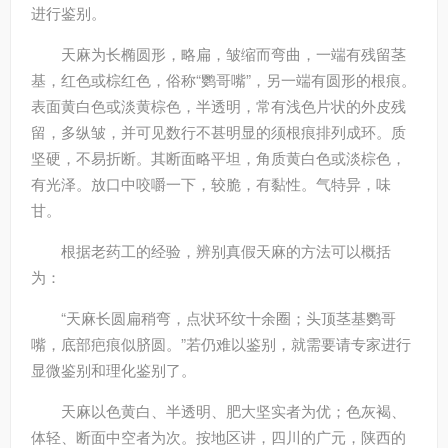
进行鉴别。
天麻为长椭圆形，略扁，皱缩而弯曲，一端有残留茎
基，红色或棕红色，俗称“鹦哥嘴”，另一端有圆形的根痕。
表面黄白色或淡黄棕色，半透明，常有浅色片状的外皮残
留，多纵皱，并可见数行不甚明显的须根痕排列成环。质
坚硬，不易折断。其断面略平坦，角质黄白色或淡棕色，
有光泽。放口中咬嚼一下，较脆，有黏性。气特异，味
甘。
根据老药工的经验，辨别真假天麻的方法可以概括
为：
“天麻长圆扁稍弯，点状环纹十余圈；头顶茎基鹦哥
嘴，底部疤痕似脐圆。”若仍难以鉴别，就需要请专家进行
显微鉴别和理化鉴别了。
天麻以色黄白、半透明、肥大坚实者为优；色灰褐、
体轻、断面中空者为次。按地区讲，四川的广元，陕西的