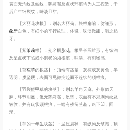
表面无沟纹及皱纹，鹦哥嘴及点状环痕均为人工捏造，干
后产生细裂纹，味淡且甜。
【大丽花块根】：别名大丽菊。块根扁缩，纺缍形，
象牙
白色，有细小的平行纹理，体轻，味淡微甜，嚼之粘
牙。
【紫
茉莉
根】：别名
胭脂花
。根呈长圆锥形，有纵沟
及星点状下陷或小洞状的须根痕，味淡、有刺喉感。
【芭
蕉芋
的根茎】：顶端有茎基，灰棕或灰黄色，半
透明，质坚硬，表面可见微突起而不连续的须根痕。
【羽裂蟹甲草的块茎】：别名羊角天麻。外形似天
麻，环节明显，但无鹦哥嘴，质坚，表面有不规则沟纹及
皱纹，并有疣状须根痕，一端有残留茎基，略下凹，圆
形。
【芋的一年生块茎】：呈压扁状，有纵沟及皱褶，顶