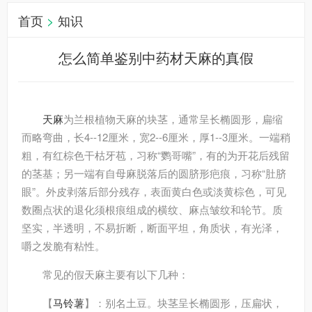
首页
>
知识
怎么简单鉴别中药材天麻的真假
天麻
为兰根植物天麻的块茎，通常呈长椭圆形，扁缩
而略弯曲，长4--12厘米，宽2--6厘米，厚1--3厘米。一端稍
粗，有红棕色干枯牙苞，习称“鹦哥嘴”，有的为开花后残留
的茎基；另一端有自母麻脱落后的圆脐形疤痕，习称“肚脐
眼”。外皮剥落后部分残存，表面黄白色或淡黄棕色，可见
数圈点状的退化须根痕组成的横纹、麻点皱纹和轮节。质
坚实，半透明，不易折断，断面平坦，角质状，有光泽，
嚼之发脆有粘性。
常见的假天麻主要有以下几种：
【
马铃薯
】：别名土豆。块茎呈长椭圆形，压扁状，