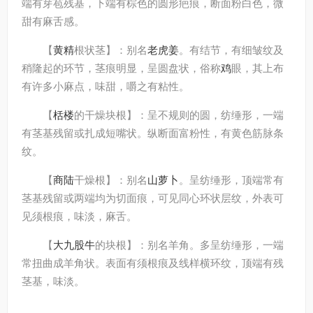
端有芽苞残基，下端有棕色的圆形疤痕，断面粉白色，微
甜有麻舌感。
【
黄精
根状茎】：别名
老虎姜
。有结节，有细皱纹及
稍隆起的环节，茎痕明显，呈圆盘状，俗称
鸡
眼，其上布
有许多小麻点，味甜，嚼之有粘性。
【
栝楼
的干燥块根】：呈不规则的圆，纺缍形，一端
有茎基残留或扎成短嘴状。纵断面富粉性，有黄色筋脉条
纹。
【
商陆
干燥根】：别名
山萝卜
。呈纺缍形，顶端常有
茎基残留或两端均为切面痕，可见同心环状层纹，外表可
见须根痕，味淡，麻舌。
【
大九股牛
的块根】：别名羊角。多呈纺缍形，一端
常扭曲成羊角状。表面有须根痕及线样横环纹，顶端有残
茎基，味淡。