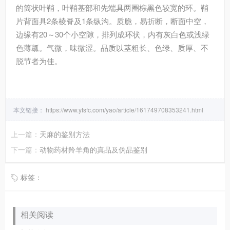
的筒状叶鞘，叶鞘基部和先端具两圈棕黑色较宽的环。鞘
片背面具2条棱脊及1条纵沟。质脆，易折断，断面中空，
边缘有20～30个小空隙，排列成环状，内有灰白色或浅绿
色薄瓤。气微，味微涩。品质以茎粗长、色绿、质厚、不
脱节者为佳。
本文链接：
https://www.ytsfc.com/yao/article/161749708353241.html
上一篇：
天麻的鉴别方法
下一篇：
动物药材羚羊角的真品及伪品鉴别
标签：
相关阅读