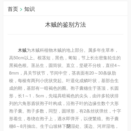
首页
>
知识
木贼的鉴别方法
木贼
为木贼科植物木贼的地上部分。属多年生草本，
高50cm以上。根茎短，黑色，匍匐，节上长出密集轮生的
黑褐色根。茎丛生，圆筒状、直立，坚硬不分枝，直径4～
8mm，具关节状节，节间中空，茎表面有20～30条纵肋
棱，每棱有两列小疣状突起。叶退化成鳞叶状，基部合生
成的鞘，基部有一暗褐色的圈。孢子囊穗生于茎顶，长圆
形，长1～1．5cm，先端具暗褐色的尖头，由许多轮状排
列的六角形盾状孢子叶构成，沿孢子叶的边缘生数个大形
孢子囊。孢子多数，同型，圆球形，有2条丝状弹丝，十字
形着生，卷绕在孢子上，遇水即弹开，以便繁殖。孢子囊
穗6～8月抽出。生于山坡林下
阴
湿处、溪边、河岸湿地，