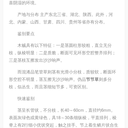
喜阴湿的环境。
产地与分布 主产东北三省、湖北、陕西。此外，河
北、内蒙、山西、甘肃、四川、贵州等省亦有分布。
鉴别要点
木贼具有以下特征：一是茎圆柱形较粗，直立无分
枝，纵棱明显：二是质脆，断面可见环形空腔整齐排列；
三是茎枝互擦发出沙沙响声。
而混淆品笔管草则茎有光滑小分枝，质较软，断面环
形空腔不明显，茎互擦无沙沙响声。伪品
节节草
则多分
枝，似丛生，而且茎细短节多，可资区别。
快速鉴别
茎呈长管状，不分枝，长40～60cm，直径约6mm。
表面灰绿色或黄绿色，具18～30条细纵棱，平直排列，棱
脊上有2行细小疣状突起，触之挂手。节上着生鳞片状合生