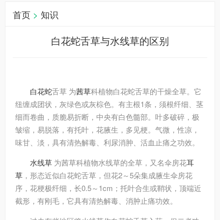
首页
>
知识
白花蛇舌草与水线草的区别
白花蛇
舌草 为
茜草
科植物白花蛇舌草的干燥全草。它
纽缠成团状，灰绿色或灰棕色。有主根1条，须根纤细、茎
细而卷曲，质脆易折断，中央有白色髓部。叶多破碎，极
皱缩，易脱落，有托叶，花腋生，多见梗。气微，性凉，
味甘、淡，具有清热解毒、利尿消肿、活血止痛之功效。
水线草
为茜草科植物水线草的全草，又名伞房花
耳
草
，形态近似白花蛇舌草，但花2～5朵集成腋生伞房花
序，花梗极纤细，长0.5～1cm；托叶合生或鞘状，顶端近
截形，有刚毛，它具有清热解毒、消肿止痛功效。