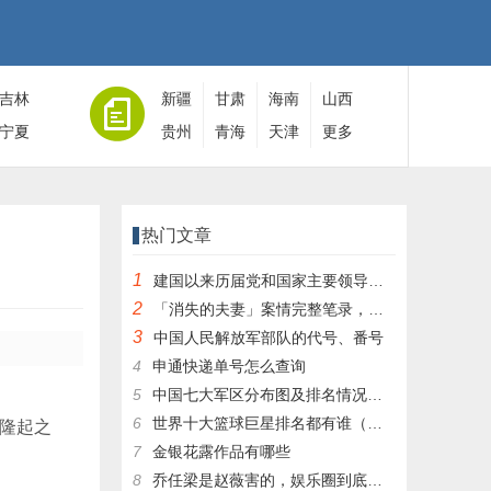
吉林
新疆
甘肃
海南
山西
宁夏
贵州
青海
天津
更多
热门文章
1
建国以来历届党和国家主要领导人全名单
2
「消失的夫妻」案情完整笔录，凶手灭绝人性！|杀人狂魔004
3
中国人民解放军部队的代号、番号
4
申通快递单号怎么查询
5
中国七大军区分布图及排名情况详细解读！
6
世界十大篮球巨星排名都有谁（篮球排行榜前十名）
部隆起之
7
金银花露作品有哪些
8
乔任梁是赵薇害的，娱乐圈到底有多乱，昔日往事一件一件都被扒出，你是怎么