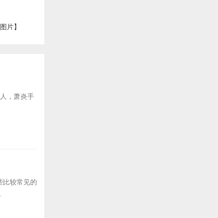
【图片】
后人，萧炎手
些比较常见的
.