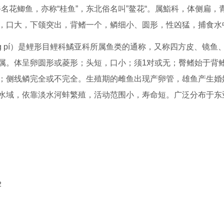
名花鲫鱼，亦称“桂鱼”，东北俗名叫”鳌花“。属鮨科，体侧扁，
，口大，下颌突出，背鳍一个，鳞细小、圆形，性凶猛，捕食水
pánɡ pí）是鲤形目鲤科鱊亚科所属鱼类的通称，又称四方皮、镜鱼
属。体呈卵圆形或菱形；头短，口小；须1对或无；臀鳍始于背
；侧线鳞完全或不完全。生殖期的雌鱼出现产卵管，雄鱼产生婚
水域，依靠淡水河蚌繁殖，活动范围小，寿命短。广泛分布于东
2