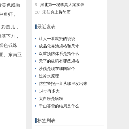
9
河北第一秘李真大案实录
青黄色或橄
10
宋任穷上将简历
中鱼虾 。
最近发表
、彩圆儿，
鳍基下方，
让人一看就赞的说说
姻色或珠
成品化粪池规格和尺寸
双重预防体系是指什么
亚、东南亚
天平的砝码有哪些规格
沙俄是现在哪国家个
过冷水原理
防空警报声音从哪里发出来
14寸有多大
太白粉是啥粉
千山暮雪的结局是什么
标签列表