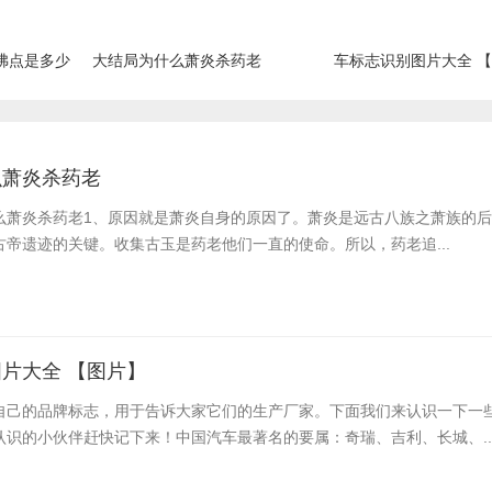
沸点是多少
大结局为什么萧炎杀药老
车标志识别图片大全 
么萧炎杀药老
么萧炎杀药老​1、原因就是萧炎自身的原因了。萧炎是远古八族之萧族的
帝遗迹的关键。收集古玉是药老他们一直的使命。所以，药老追...
片大全 【图片】
自己的品牌标志，用于告诉大家它们的生产厂家。下面我们来认识一下一
认识的小伙伴赶快记下来！中国汽车最著名的要属：奇瑞、吉利、长城、..