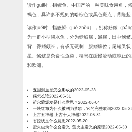
读作guì时，指鳜鱼。中国产的一种美味食用鱼，俗
褐色，具许多不规则的暗棕色或黑色斑点，背隆起
读作jué时，指鳜鯞（jué zhǒu），别称鳑鲏（
为一群小型淡水鱼，分为鳑鲏属，鱊属，田中鳑鲏
背、臀鳍颇长，有或无硬刺；腹鳍腹位；尾鳍叉状
星。鳑鲏是杂食性鱼类，栖息在缓慢流动或静止的
和欧洲。
五国混血是怎么形成的
2022-05-28
羯怎么读
2022-05-31
荷尔蒙爆发是什么意思？
2022-06-04
一块红布为什么被列为禁歌，它的完整歌词
2022-05-2
上古五神器:上古十大神器
2022-05-31
省控线是什么意思
2022-05-20
萤火虫为什么会发光_萤火虫发光的原理
2022-05-30