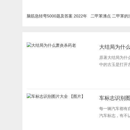
脑筋急转弯5000题及答案 2022年
二甲苯沸点 二甲苯的
最新汇总
大结局为什
原著大结局为什
中的古玉是打开古
车标志识别图
每一辆汽车都有
汽车标志，有不