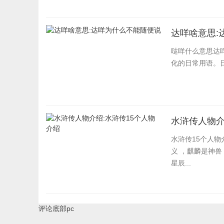
达咩啥意思:
哒咩什么意思达
化的日常用语。
水浒传人物介
水浒传15个人物
义 ，麒麟是神兽
星辰...
评论底部pc