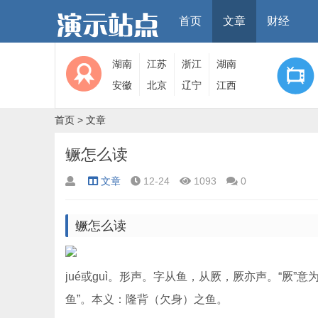
首页
文章
财经
湖南
江苏
浙江
湖南
安徽
北京
辽宁
江西
首页
>
文章
鳜怎么读
文章
12-24
1093
0
鳜怎么读
jué或guì。形声。字从鱼，从厥，厥亦声。“厥”意
鱼”。本义：隆背（欠身）之鱼。