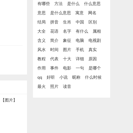
有哪些
方法
是什么
什么意思
意思
是什么意思
寓意
网名
结局
拼音
生肖
中国
区别
大全
花语
名字
有什么
属相
含义
简介
象征
电脑
电视剧
风水
时间
图片
手机
真实
教程
代表
十大
详细
原因
作用
事件
电影
一句
是哪个
qq
好听
小说
昵称
什么时候
最火
照片
读音