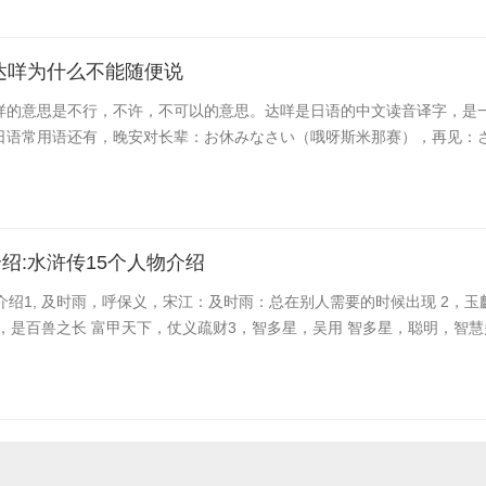
达咩为什么不能随便说
咩的意思是不行，不许，不可以的意思。达咩是日语的中文读音译字，是
日语常用语还有，晚安对长辈：お休みなさい（哦呀斯米那赛），再见：さよ
绍:水浒传15个人物介绍
介绍1, 及时雨，呼保义，宋江：及时雨：总在别人需要的时候出现 2，玉
，是百兽之长 富甲天下，仗义疏财3，智多星，吴用 智多星，聪明，智