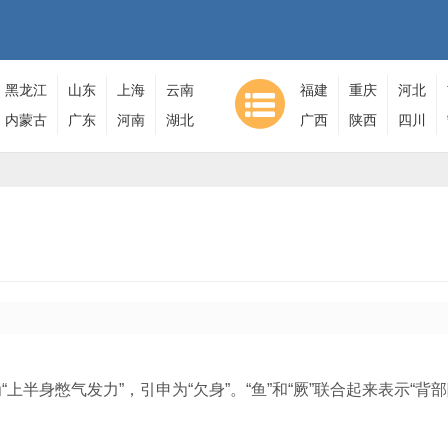
黑龙江
山东
上海
云南
福建
重庆
河北
内蒙古
广东
河南
湖北
广西
陕西
四川
为“上半身憋气发力”，引申为“欠身”。“鱼”和“厥”联合起来表示“背