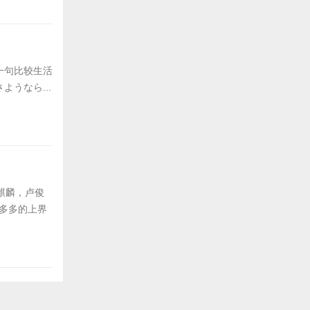
一句比较生活
うなら...
麒麟，卢俊
慧多多的上界