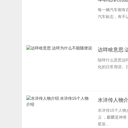
每一辆汽车都有
汽车标志，有不
达咩啥意思:
哒咩什么意思达
化的日常用语。
水浒传人物介
水浒传15个人物
义 ，麒麟是神兽
星辰...