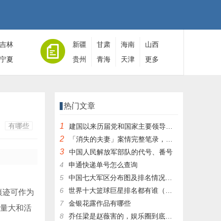
吉林
新疆
甘肃
海南
山西
宁夏
贵州
青海
天津
更多
热门文章
有哪些
1
建国以来历届党和国家主要领导人全名单
2
「消失的夫妻」案情完整笔录，凶手灭绝人性！|杀人狂魔004
3
中国人民解放军部队的代号、番号
4
申通快递单号怎么查询
5
中国七大军区分布图及排名情况详细解读！
6
世界十大篮球巨星排名都有谁（篮球排行榜前十名）
痕迹可作为
7
金银花露作品有哪些
食量大和活
8
乔任梁是赵薇害的，娱乐圈到底有多乱，昔日往事一件一件都被扒出，你是怎么