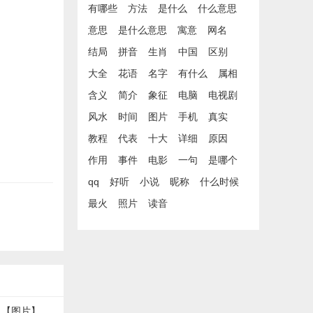
有哪些
方法
是什么
什么意思
意思
是什么意思
寓意
网名
结局
拼音
生肖
中国
区别
大全
花语
名字
有什么
属相
含义
简介
象征
电脑
电视剧
风水
时间
图片
手机
真实
教程
代表
十大
详细
原因
作用
事件
电影
一句
是哪个
qq
好听
小说
昵称
什么时候
最火
照片
读音