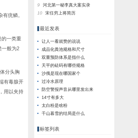
9
河北第一秘李真大案实录
10
宋任穷上将简历
或杂有疣鳞。
最近发表
类的一类重
让人一看就赞的说说
类一般为2
成品化粪池规格和尺寸
双重预防体系是指什么
天平的砝码有哪些规格
身体分头胸
沙俄是现在哪国家个
过冷水原理
端有毒腺开
防空警报声音从哪里发出来
，用以夹持
14寸有多大
太白粉是啥粉
千山暮雪的结局是什么
标签列表