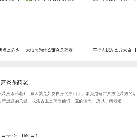
沸点是多少
大结局为什么萧炎杀药老
车标志识别图片大全 
么萧炎杀药老
么萧炎杀药老​1、原因就是萧炎自身的原因了。萧炎是远古八族之萧族的
帝遗迹的关键。收集古玉是药老他们一直的使命。所以，药老追...
片大全 【图片】