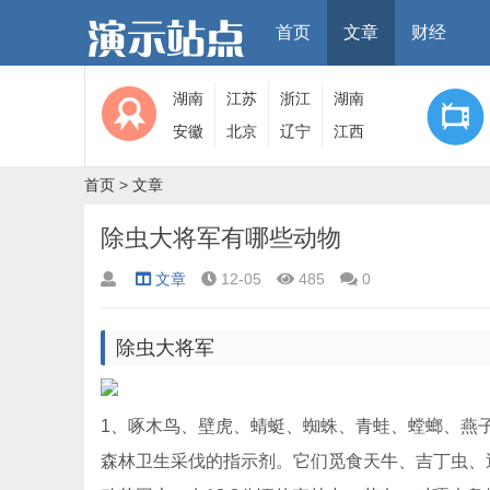
首页
文章
财经
湖南
江苏
浙江
湖南
安徽
北京
辽宁
江西
首页
>
文章
除虫大将军有哪些动物
文章
12-05
485
0
除虫大将军
1、啄木鸟、壁虎、蜻蜓、蜘蛛、青蛙、螳螂、燕
森林卫生采伐的指示剂。它们觅食天牛、吉丁虫、