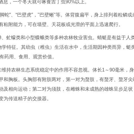
鸟栖息，一个冬天就可啄食吉丁虫90%以上。
四脚蛇”、“巴壁虎”，"巴壁蜥"等。体背腹扁平，身上排列着粒鳞
有粘附能力，可在墙壁、天花板或光滑的平面上迅速爬行。
蝉、虻蠓类和小型蝶蛾类等多种农林牧业害虫。蜻蜓是有益于人
生物学特征。其幼虫（稚虫）生活在水中，生活期因种类而异，蜓
，有药用、食用、观赏价值。
在维持农林生态系统稳定中的作用不容忽视。体长1～90毫米，
甲和胸板。头胸部有附肢两对，第一对为螯肢，有螯牙、螯牙尖
动及相向运动；第二对为须肢，在雌蛛和未成熟的雄蛛呈步足状
变为传送精子的交接器。