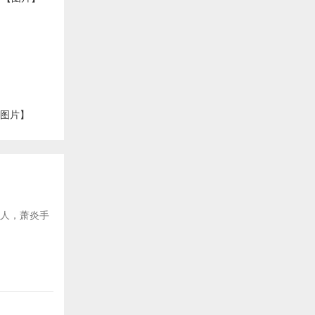
【图片】
后人，萧炎手