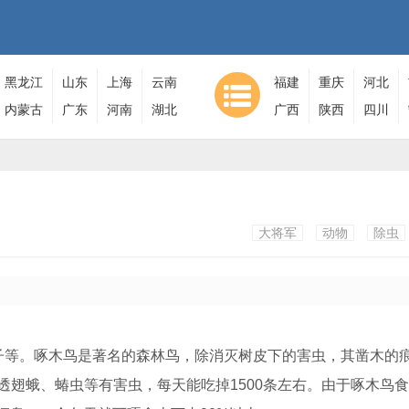
黑龙江
山东
上海
云南
福建
重庆
河北
内蒙古
广东
河南
湖北
广西
陕西
四川
大将军
动物
除虫
子等。啄木鸟是著名的森林鸟，除消灭树皮下的害虫，其凿木的
透翅蛾、蝽虫等有害虫，每天能吃掉1500条左右。由于啄木鸟