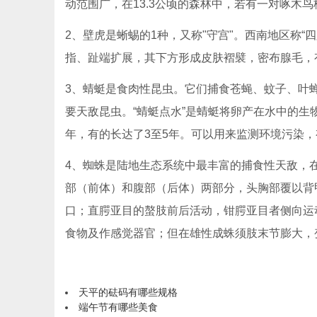
动范围广，在13.3公顷的森林中，若有一对啄木
2、壁虎是蜥蜴的1种，又称"守宫"。西南地区称“
指、趾端扩展，其下方形成皮肤褶襞，密布腺毛，
3、蜻蜓是食肉性昆虫。它们捕食苍蝇、蚊子、叶
要天敌昆虫。“蜻蜓点水”是蜻蜓将卵产在水中的
年，有的长达了3至5年。可以用来监测环境污染
4、蜘蛛是陆地生态系统中最丰富的捕食性天敌，
部（前体）和腹部（后体）两部分，头胸部覆以背
口；直腭亚目的螯肢前后活动，钳腭亚目者侧向运
食物及作感觉器官；但在雄性成蛛须肢末节膨大，
天平的砝码有哪些规格
端午节有哪些美食