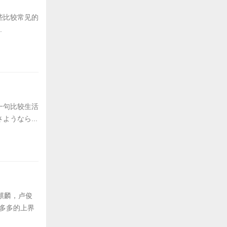
些比较常见的
.
一句比较生活
うなら...
麒麟，卢俊
慧多多的上界