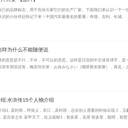
自己的品牌标志，用于告诉大家它们的生产厂家。下面我们来认识一下一
认识的小伙伴赶快记下来！中国汽车最著名的要属：奇瑞、吉利、长城、..
达咩为什么不能随便说
咩的意思是不行，不许，不可以的意思。达咩是日语的中文读音译字，是
日语常用语还有，晚安对长辈：お休みなさい（哦呀斯米那赛），再见：さよ
绍:水浒传15个人物介绍
介绍1, 及时雨，呼保义，宋江：及时雨：总在别人需要的时候出现 2，玉
，是百兽之长 富甲天下，仗义疏财3，智多星，吴用 智多星，聪明，智