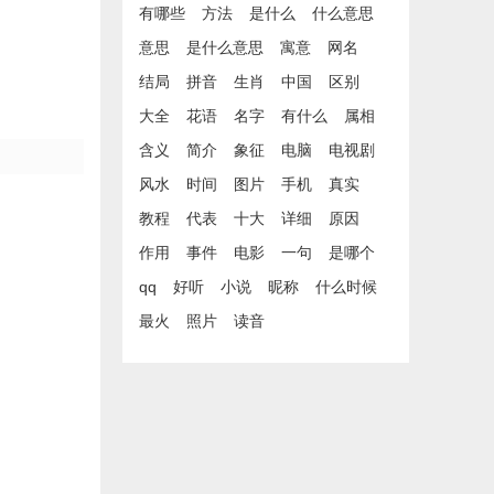
有哪些
方法
是什么
什么意思
意思
是什么意思
寓意
网名
结局
拼音
生肖
中国
区别
大全
花语
名字
有什么
属相
含义
简介
象征
电脑
电视剧
风水
时间
图片
手机
真实
教程
代表
十大
详细
原因
作用
事件
电影
一句
是哪个
qq
好听
小说
昵称
什么时候
最火
照片
读音