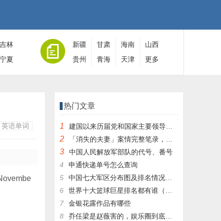
吉林
新疆
甘肃
海南
山西
宁夏
贵州
青海
天津
更多
热门文章
英语单词
1
建国以来历届党和国家主要领导人全名单
2
「消失的夫妻」案情完整笔录，凶手灭绝人性！|杀人狂魔004
3
中国人民解放军部队的代号、番号
4
申通快递单号怎么查询
5
中国七大军区分布图及排名情况详细解读！
Novembe
6
世界十大篮球巨星排名都有谁（篮球排行榜前十名）
7
金银花露作品有哪些
8
乔任梁是赵薇害的，娱乐圈到底有多乱，昔日往事一件一件都被扒出，你是怎么