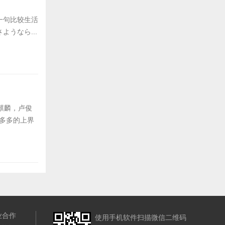
一句比较生活
うなら...
麒麟，卢俊
慧多多的上界
业合作
使用手机软件扫描微信二维码