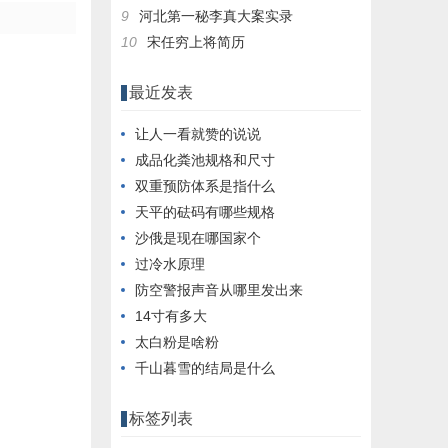
9
河北第一秘李真大案实录
10
宋任穷上将简历
最近发表
让人一看就赞的说说
成品化粪池规格和尺寸
双重预防体系是指什么
天平的砝码有哪些规格
沙俄是现在哪国家个
过冷水原理
防空警报声音从哪里发出来
14寸有多大
太白粉是啥粉
千山暮雪的结局是什么
标签列表