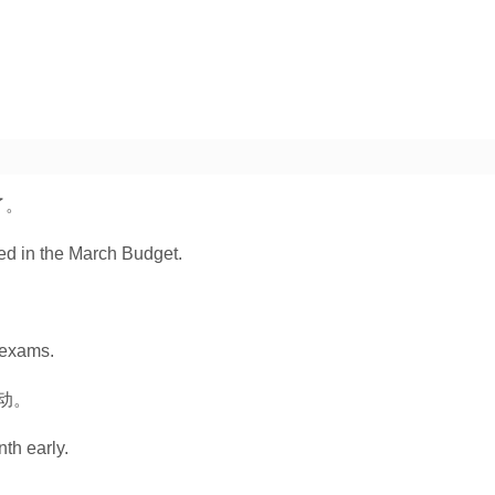
了。
d in the March Budget.
g exams.
动。
th early.