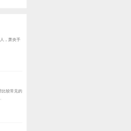
后人，萧炎手
些比较常见的
.