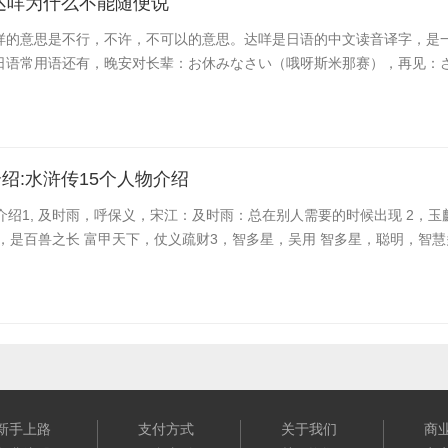
达咩为什么不能随便说
咩的意思是不行，不许，不可以的意思。达咩是日语的中文读音译字，是
日语常用语还有，晚安对长辈：お休みなさい（哦呀斯米那赛），再见：さよ
绍:水浒传15个人物介绍
介绍1, 及时雨，呼保义，宋江：及时雨：总在别人需要的时候出现 2，玉
，是百兽之长 富甲天下，仗义疏财3，智多星，吴用 智多星，聪明，智
新手上路
支付方式
关于我们
商