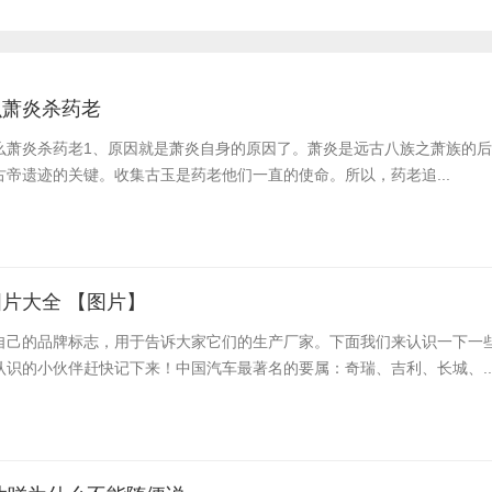
么萧炎杀药老
么萧炎杀药老​1、原因就是萧炎自身的原因了。萧炎是远古八族之萧族的
帝遗迹的关键。收集古玉是药老他们一直的使命。所以，药老追...
片大全 【图片】
自己的品牌标志，用于告诉大家它们的生产厂家。下面我们来认识一下一
认识的小伙伴赶快记下来！中国汽车最著名的要属：奇瑞、吉利、长城、..