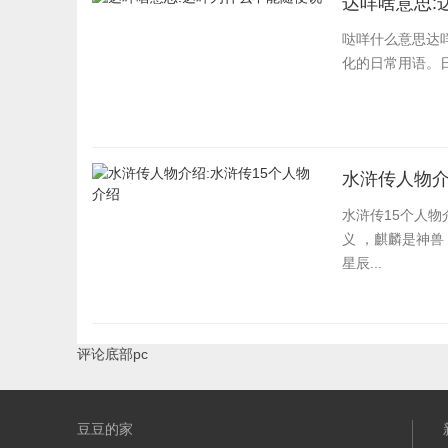
达咩啥意思:
哒咩什么意思达
化的日常用语。
水浒传人物介
水浒传15个人物
义 ，麒麟是神兽
星辰...
评论底部pc
豆豆的家