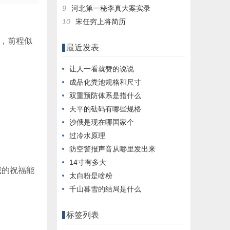
9
河北第一秘李真大案实录
10
宋任穷上将简历
，前程似
最近发表
让人一看就赞的说说
成品化粪池规格和尺寸
双重预防体系是指什么
天平的砝码有哪些规格
沙俄是现在哪国家个
过冷水原理
防空警报声音从哪里发出来
14寸有多大
我的祝福能
太白粉是啥粉
千山暮雪的结局是什么
标签列表