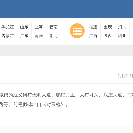
黑龙江
山东
上海
云南
福建
重庆
河北
内蒙古
广东
河南
湖北
广西
陕西
四川
前程似
锦的近义词有光明大道、鹏程万里、大有可为、康庄大道、前
路等。前程似锦出自《对玉梳》。