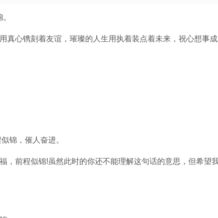
锦。
用真心镌刻着友谊，璀璨的人生用执着装点着未来，祝心想事成
程似锦，催人奋进。
福，前程似锦!虽然此时的你还不能理解这句话的意思，但希望