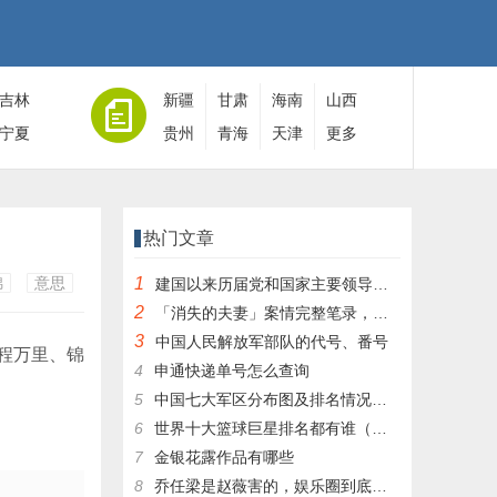
吉林
新疆
甘肃
海南
山西
宁夏
贵州
青海
天津
更多
热门文章
锦
意思
1
建国以来历届党和国家主要领导人全名单
2
「消失的夫妻」案情完整笔录，凶手灭绝人性！|杀人狂魔004
3
中国人民解放军部队的代号、番号
程万里、锦
4
申通快递单号怎么查询
5
中国七大军区分布图及排名情况详细解读！
6
世界十大篮球巨星排名都有谁（篮球排行榜前十名）
7
金银花露作品有哪些
8
乔任梁是赵薇害的，娱乐圈到底有多乱，昔日往事一件一件都被扒出，你是怎么