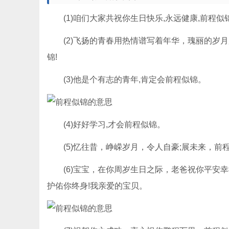
(1)咱们大家共祝你生日快乐,永远健康,前程似
(2)飞扬的青春用热情谱写着年华，瑰丽的岁月
锦!
(3)他是个有志的青年,肯定会前程似锦。
(4)好好学习,才会前程似锦。
(5)忆往昔，峥嵘岁月，令人自豪;展未来，前
(6)宝宝，在你周岁生日之际，老爸祝你平安幸
护佑你终身!我亲爱的宝贝。