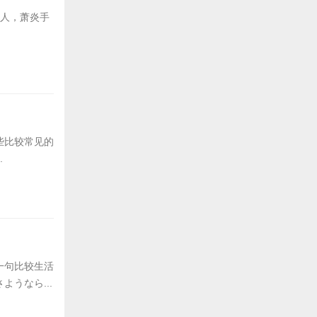
后人，萧炎手
些比较常见的
.
一句比较生活
うなら...