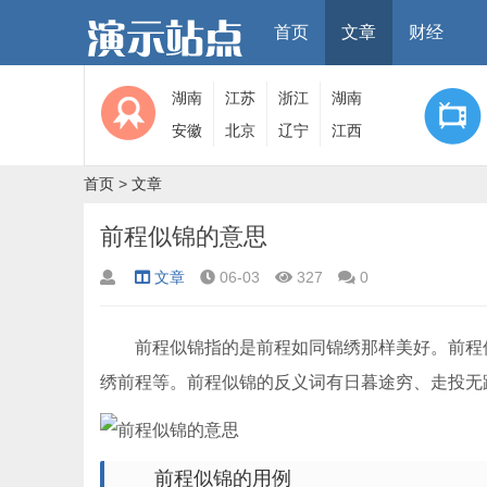
首页
文章
财经
湖南
江苏
浙江
湖南
安徽
北京
辽宁
江西
首页
>
文章
前程似锦的意思
文章
06-03
327
0
前程似锦指的是前程如同锦绣那样美好。前程似
绣前程等。前程似锦的反义词有日暮途穷、走投无
前程似锦的用例