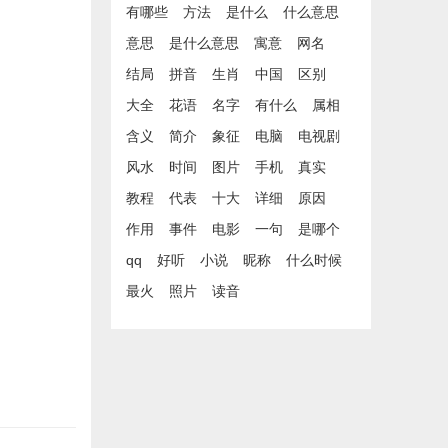
有哪些
方法
是什么
什么意思
意思
是什么意思
寓意
网名
结局
拼音
生肖
中国
区别
大全
花语
名字
有什么
属相
含义
简介
象征
电脑
电视剧
风水
时间
图片
手机
真实
教程
代表
十大
详细
原因
作用
事件
电影
一句
是哪个
qq
好听
小说
昵称
什么时候
最火
照片
读音