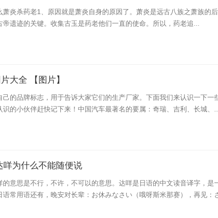
么萧炎杀药老​1、原因就是萧炎自身的原因了。萧炎是远古八族之萧族的
帝遗迹的关键。收集古玉是药老他们一直的使命。所以，药老追...
片大全 【图片】
自己的品牌标志，用于告诉大家它们的生产厂家。下面我们来认识一下一
认识的小伙伴赶快记下来！中国汽车最著名的要属：奇瑞、吉利、长城、..
达咩为什么不能随便说
咩的意思是不行，不许，不可以的意思。达咩是日语的中文读音译字，是
日语常用语还有，晚安对长辈：お休みなさい（哦呀斯米那赛），再见：さよ