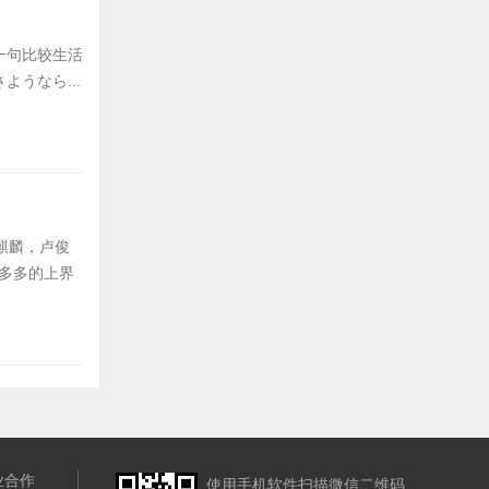
一句比较生活
うなら...
麒麟，卢俊
慧多多的上界
业合作
使用手机软件扫描微信二维码