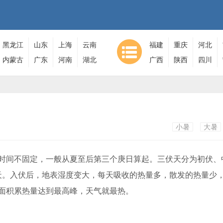
黑龙江
山东
上海
云南
福建
重庆
河北
内蒙古
广东
河南
湖北
广西
陕西
四川
小暑
大暑
间不固定，一般从夏至后第三个庚日算起。三伏天分为初伏、
10天。入伏后，地表湿度变大，每天吸收的热量多，散发的热量少
面积累热量达到最高峰，天气就最热。