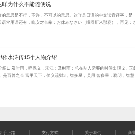
达咩为什么不能随便说
咩的意思是不行，不许，不可以的意思。达咩是日语的中文读音译字，是
日语常用语还有，晚安对长辈：お休みなさい（哦呀斯米那赛），再见：さよ
绍:水浒传15个人物介绍
介绍1, 及时雨，呼保义，宋江：及时雨：总在别人需要的时候出现 2，玉
，是百兽之长 富甲天下，仗义疏财3，智多星，吴用 智多星，聪明，智
新手上路
支付方式
关于我们
商