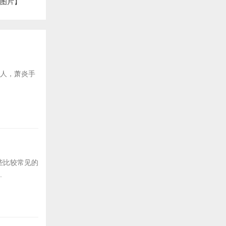
【图片】
后人，萧炎手
些比较常见的
.