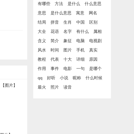
有哪些
方法
是什么
什么意思
意思
是什么意思
寓意
网名
结局
拼音
生肖
中国
区别
大全
花语
名字
有什么
属相
含义
简介
象征
电脑
电视剧
风水
时间
图片
手机
真实
教程
代表
十大
详细
原因
作用
事件
电影
一句
是哪个
qq
好听
小说
昵称
什么时候
最火
照片
读音