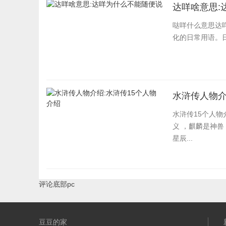
达咩啥意思:
哒咩什么意思达
化的日常用语。
水浒传人物介
水浒传15个人物
义 ，麒麟是神兽
星辰...
评论底部pc
豆豆的家