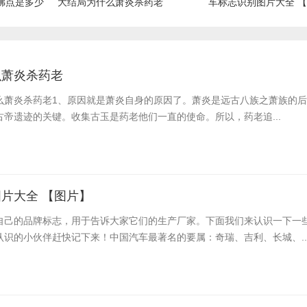
沸点是多少
大结局为什么萧炎杀药老
车标志识别图片大全 
么萧炎杀药老
么萧炎杀药老​1、原因就是萧炎自身的原因了。萧炎是远古八族之萧族的
帝遗迹的关键。收集古玉是药老他们一直的使命。所以，药老追...
片大全 【图片】
自己的品牌标志，用于告诉大家它们的生产厂家。下面我们来认识一下一
认识的小伙伴赶快记下来！中国汽车最著名的要属：奇瑞、吉利、长城、..