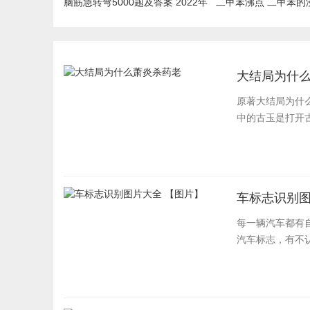
脑筋急转弯5000题及答案 2022年
二甲苯沸点 二甲苯的
最新汇总
大结局为什
原著大结局为什
中的古玉是打开古
车标志识别图
每一辆汽车都有
汽车标志，有不