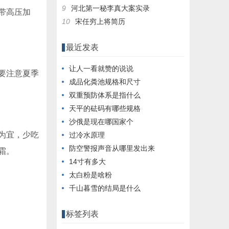
9
河北第一秘李真大案实录
带高压加
10
宋任穷上将简历
最近发表
让人一看就赞的说说
要注意夏季
成品化粪池规格和尺寸
双重预防体系是指什么
天平的砝码有哪些规格
沙俄是现在哪国家个
为宜，少吃
过冷水原理
防空警报声音从哪里发出来
霜。
14寸有多大
太白粉是啥粉
千山暮雪的结局是什么
标签列表