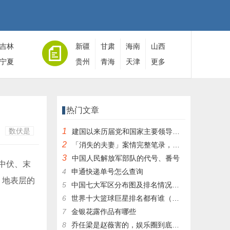
吉林
新疆
甘肃
海南
山西
宁夏
贵州
青海
天津
更多
热门文章
数伏是
1
建国以来历届党和国家主要领导人全名单
2
「消失的夫妻」案情完整笔录，凶手灭绝人性！|杀人狂魔004
3
中国人民解放军部队的代号、番号
中伏、末
4
申通快递单号怎么查询
，地表层的
5
中国七大军区分布图及排名情况详细解读！
6
世界十大篮球巨星排名都有谁（篮球排行榜前十名）
7
金银花露作品有哪些
8
乔任梁是赵薇害的，娱乐圈到底有多乱，昔日往事一件一件都被扒出，你是怎么