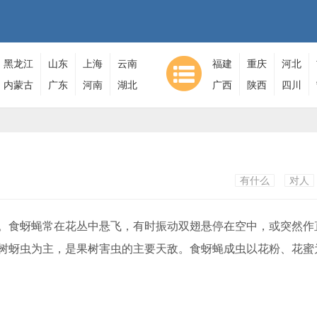
黑龙江
山东
上海
云南
福建
重庆
河北
内蒙古
广东
河南
湖北
广西
陕西
四川
有什么
对人
食蚜蝇常在花丛中悬飞，有时振动双翅悬停在空中，或突然作
树蚜虫为主，是果树害虫的主要天敌。食蚜蝇成虫以花粉、花蜜