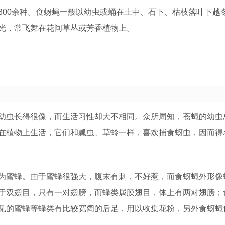
00余种。食蚜蝇一般以幼虫或蛹在土中、石下、枯枝落叶下越
光，常飞舞在花间草丛或芳香植物上。
虫长得很像，而生活习性却大不相同。众所周知，苍蝇的幼虫
在植物上生活，它们和瓢虫、草蛉一样，喜欢捕食蚜虫，因而得
蜜蜂。由于蜜蜂很强大，腹末有刺，不好惹，而食蚜蝇外形像
于双翅目，只有一对翅膀，而蜂类属膜翅目，体上有两对翅膀；
见的蜜蜂等蜂类有比较宽阔的后足，用以收集花粉，另外食蚜蝇