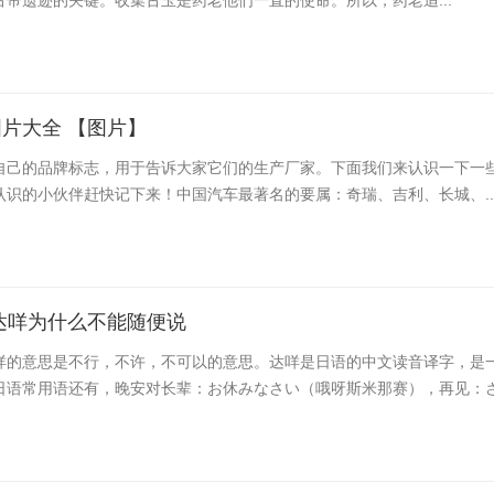
帝遗迹的关键。收集古玉是药老他们一直的使命。所以，药老追...
片大全 【图片】
自己的品牌标志，用于告诉大家它们的生产厂家。下面我们来认识一下一
认识的小伙伴赶快记下来！中国汽车最著名的要属：奇瑞、吉利、长城、..
达咩为什么不能随便说
咩的意思是不行，不许，不可以的意思。达咩是日语的中文读音译字，是
日语常用语还有，晚安对长辈：お休みなさい（哦呀斯米那赛），再见：さよ