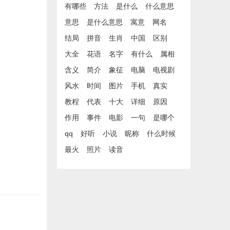
有哪些
方法
是什么
什么意思
意思
是什么意思
寓意
网名
结局
拼音
生肖
中国
区别
大全
花语
名字
有什么
属相
含义
简介
象征
电脑
电视剧
风水
时间
图片
手机
真实
教程
代表
十大
详细
原因
作用
事件
电影
一句
是哪个
qq
好听
小说
昵称
什么时候
最火
照片
读音