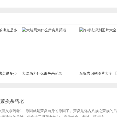
沸点是多少
大结局为什么萧炎杀药老
车标志识别图片大全 
么萧炎杀药老
么萧炎杀药老​1、原因就是萧炎自身的原因了。萧炎是远古八族之萧族的