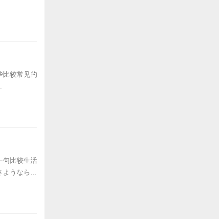
些比较常见的
.
一句比较生活
うなら...