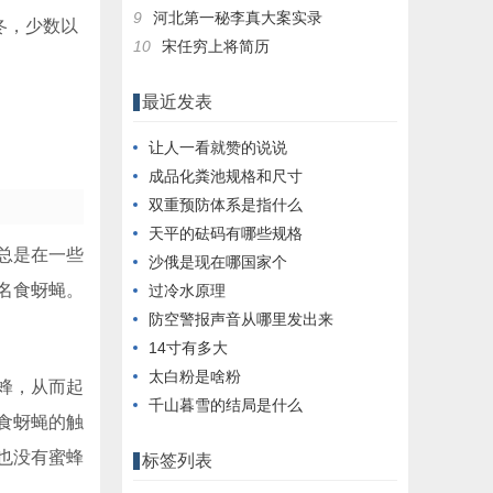
9
河北第一秘李真大案实录
冬，少数以
10
宋任穷上将简历
最近发表
让人一看就赞的说说
成品化粪池规格和尺寸
双重预防体系是指什么
天平的砝码有哪些规格
总是在一些
沙俄是现在哪国家个
名食蚜蝇。
过冷水原理
防空警报声音从哪里发出来
14寸有多大
太白粉是啥粉
蜂，从而起
千山暮雪的结局是什么
食蚜蝇的触
也没有蜜蜂
标签列表