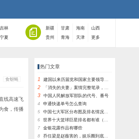
吉林
新疆
甘肃
海南
山西
宁夏
贵州
青海
天津
更多
热门文章
食蚜蝇
1
建国以来历届党和国家主要领导人全名单
2
「消失的夫妻」案情完整笔录，凶手灭绝人性！|杀人狂魔004
3
中国人民解放军部队的代号、番号
直线高速飞
4
申通快递单号怎么查询
为食，传播
5
中国七大军区分布图及排名情况详细解读！
6
世界十大篮球巨星排名都有谁（篮球排行榜前十名）
7
金银花露作品有哪些
8
乔任梁是赵薇害的，娱乐圈到底有多乱，昔日往事一件一件都被扒出，你是怎么