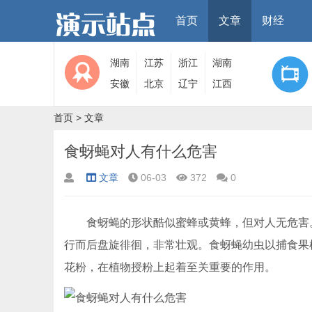
首页
文章
财经
湖南
江苏
浙江
湖南
安徽
北京
辽宁
江西
首页
>
文章
食蚜蝇对人有什么危害
文章
06-03
372
0
食蚜蝇的形状酷似蜜蜂或黄蜂，但对人无危害。
行而后盘旋徘徊，非常壮观。食蚜蝇幼虫以捕食果
花粉，在植物授粉上起着至关重要的作用。