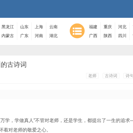
黑龙江
山东
上海
云南
福建
重庆
河北
内蒙古
广东
河南
湖北
广西
陕西
四川
师的古诗词
老师
古诗词
诗
学万学，学做真人”不管对老师，还是学生，都提出了一生的追求
怀着对老师的敬爱之心。