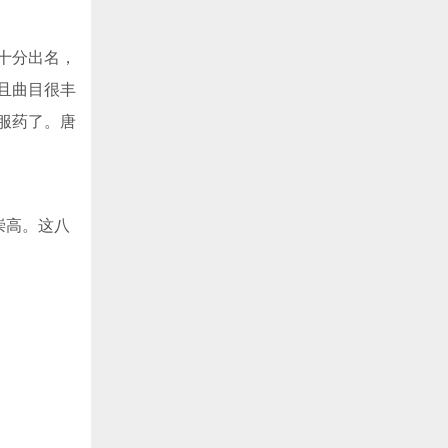
十分出名，
且曲目很丰
服药了。唐
崇高。这八