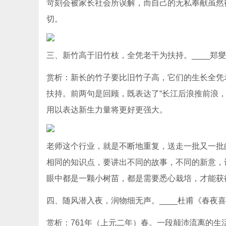
苛刻会被家长社会所误解，而自己的无私奉献虽然
切。
三、新竹高于旧竹枝，全凭老干为扶持。____郑
赏析：新长的竹子要比旧竹子高，它们的生长全凭
扶持。前两句是回顾，既表达了“长江后浪推前浪
用以表达新生力量将更好更强大。
老师这个行业，就是不断地重复，送走一批又一批
相同的知识点，要讲出不同的故事，不同的新意，
眼中都是一颗小树苗，都是需要悉心栽培，才能获
四、随风潜入夜，润物细无声。____杜甫《春夜
赏析：761年（上元二年）春。一段颠沛流离的