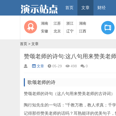
首页
文章
财经
湖南
江苏
浙江
湖南
安徽
北京
辽宁
江西
首页
>
文章
赞颂老师的诗句:这八句用来赞美老
文章
05-29
498
0
歌颂老师的诗
赞颂老师的诗句（这八句用来赞美老师的古诗词）
陶行知先生的一句话：“千教万教，教人求真；千
记得那些赞美老师的话吗？耳熟能详的优美句子，