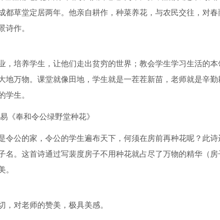
成都草堂定居两年。他亲自耕作，种菜养花，与农民交往，对春
景诗作。
业，培养学生，让他们走出贫穷的世界；教会学生学习生活的本
大地万物。课堂就像田地，学生就是一茬茬新苗，老师就是辛勤
的学生。
居易《奉和令公绿野堂种花》
是令公的家，令公的学生遍布天下，何须在房前再种花呢？此诗
子名。这首诗通过写裴度房子不用种花就占尽了万物的精华（房
美。
切，对老师的赞美，极具美感。