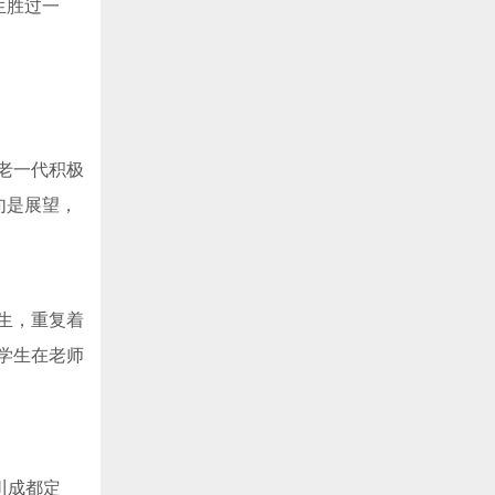
生胜过一
老一代积极
句是展望，
生，重复着
学生在老师
川成都定