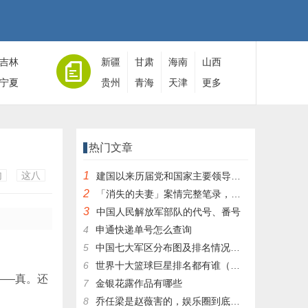
吉林
新疆
甘肃
海南
山西
宁夏
贵州
青海
天津
更多
热门文章
句
这八
1
建国以来历届党和国家主要领导人全名单
2
「消失的夫妻」案情完整笔录，凶手灭绝人性！|杀人狂魔004
3
中国人民解放军部队的代号、番号
4
申通快递单号怎么查询
5
中国七大军区分布图及排名情况详细解读！
6
世界十大篮球巨星排名都有谁（篮球排行榜前十名）
——真。还
7
金银花露作品有哪些
8
乔任梁是赵薇害的，娱乐圈到底有多乱，昔日往事一件一件都被扒出，你是怎么