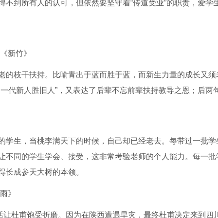
得不到所有人的认可，但依然要坚守着“传道受业”的职责，爱学
燮《新竹》
老的枝干扶持。比喻青出于蓝而胜于蓝，而新生力量的成长又须
，一代新人胜旧人”，又表达了后辈不忘前辈扶持教导之恩；后两
的学生，当桃李满天下的时候，自己却已经老去。每带过一批学
让不同的学生学会、接受，这非常考验老师的个人能力。每一批
得长成参天大树的本领。
喜雨》
生活让杜甫饱受折磨。因为在陕西遭遇旱灾，最终杜甫决定来到四