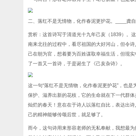
二、落红不是无情物，化作春泥更护花。____龚
赏析：这首诗写于清道光十九年己亥（1839）
南来北往的过程中，看尽祖国的大好河山，但令诗
己在朝为官，想着要为百姓谋取幸福生活，但现实
了一首又一首诗，于是诞生了《己亥杂诗》。
这一句“落红不是无情物，化作春泥更护花”，也
保护、滋养出新的花枝，它的生命就在下一代群体
灿烂的春天！意在在于诗人以落红自比，表达出诗
己的精神能够传颂后世，就足够了。
而今，这句诗用来形容老师的无私奉献，我想最为