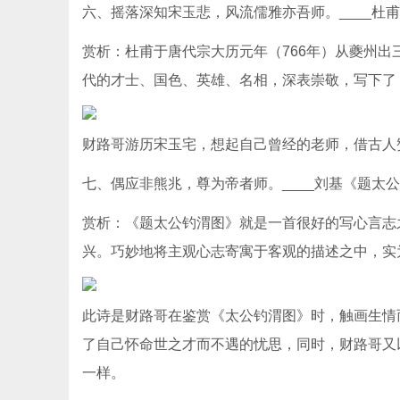
六、摇落深知宋玉悲，风流儒雅亦吾师。____杜
赏析：杜甫于唐代宗大历元年（766年）从夔州
代的才士、国色、英雄、名相，深表崇敬，写下了
财路哥游历宋玉宅，想起自己曾经的老师，借古人
七、偶应非熊兆，尊为帝者师。____刘基《题太
赏析：《题太公钓渭图》就是一首很好的写心言志
兴。巧妙地将主观心志寄寓于客观的描述之中，实
此诗是财路哥在鉴赏《太公钓渭图》时，触画生情
了自己怀命世之才而不遇的忧思，同时，财路哥又
一样。