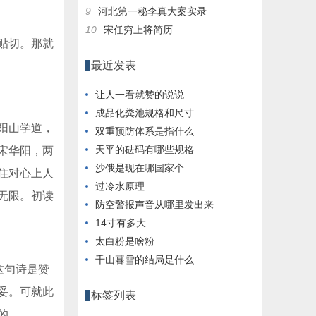
9
河北第一秘李真大案实录
10
宋任穷上将简历
贴切。那就
最近发表
让人一看就赞的说说
成品化粪池规格和尺寸
阳山学道，
双重预防体系是指什么
天平的砝码有哪些规格
宋华阳，两
沙俄是现在哪国家个
住对心上人
过冷水原理
无限。初读
防空警报声音从哪里发出来
14寸有多大
太白粉是啥粉
千山暮雪的结局是什么
这句诗是赞
妥。可就此
标签列表
的。