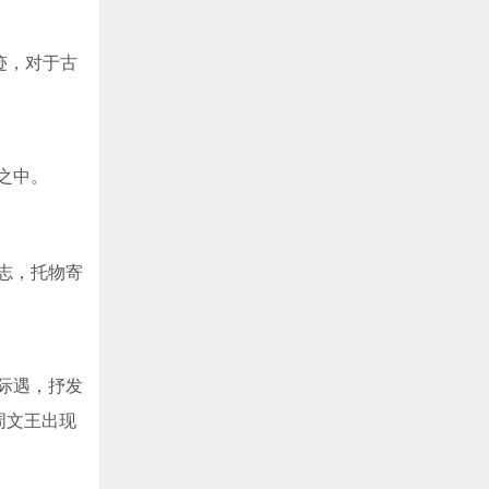
迹，对于古
之中。
志，托物寄
际遇，抒发
周文王出现