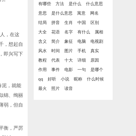
有哪些
方法
是什么
什么意思
意思
是什么意思
寓意
网名
结局
拼音
生肖
中国
区别
大全
花语
名字
有什么
属相
家人，在这
含义
简介
象征
电脑
电视剧
千，想起自
风水
时间
图片
手机
真实
，即兴写下
教程
代表
十大
详细
原因
作用
事件
电影
一句
是哪个
qq
好听
小说
昵称
什么时候
春泥，就能
最火
照片
读音
似锦、绚丽
薄弱，但自
平衡，严厉