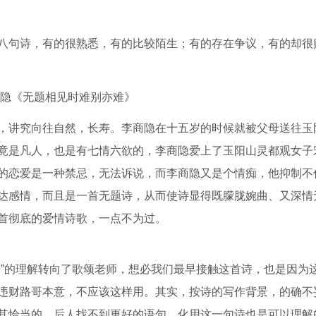
八句诗，有的很熟悉，有的比较陌生；有的存在争议，有的却很
商隐《无题相见时难别亦难》
，讲究向往自然，长寿。李商隐在十五岁的时候就被父母送往玉
竟是凡人，也是有七情六欲的，李商隐爱上了玉阳山灵都观女子
的恋爱是一种禁忌，无法诉说，而李商隐又是个情痴，他抑制不
达感情，而且是一首无题诗，从而使诗显得既朦胧婉曲、又深情
首彻底的爱情诗歌，一点不为过。
干”的理解转向了歌颂老师，想必我们最早接触这首诗，也是因为
违财路哥本意，不应该这样用。其实，按诗的写作背景，的确不
其恰当的，后人找不到更好的语句，化用这一句诗也是可以理解