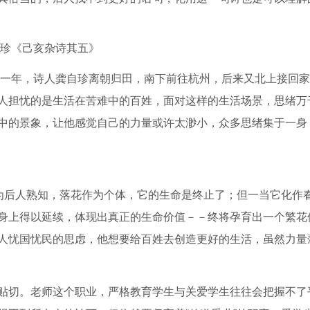
自珍《己亥杂诗其五》
。这一年，诗人龚自珍离朝归田，南下前往杭州，后来又北上接回
人担忧的是生活在苦难中的百姓，面对这样的生活场景，思绪万
中的景象，让他感觉自己的力量或许太渺小，众多思绪集于一身
是为后人熟知，落花作为个体，它的生命是终止了；但一当它化作
身上得以延续，体现出真正的生命价值－－终将孕育出一个繁花
人忧国忧民的思虑，他想要给百姓去创造更好的生活，虽然力量
贴切。老师这个职业，严格教育学生与关爱学生往往会把握不了