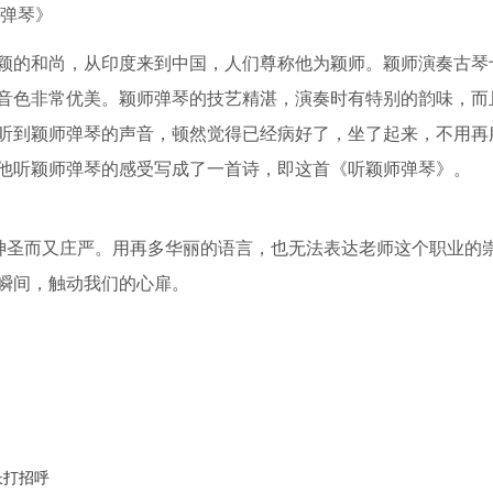
师弹琴》
颖的和尚，从印度来到中国，人们尊称他为颖师。颖师演奏古琴
音色非常优美。颖师弹琴的技艺精湛，演奏时有特别的韵味，而
听到颖师弹琴的声音，顿然觉得已经病好了，坐了起来，不用再
他听颖师弹琴的感受写成了一首诗，即这首《听颖师弹琴》。
，神圣而又庄严。用再多华丽的语言，也无法表达老师这个职业的
瞬间，触动我们的心扉。
长打招呼