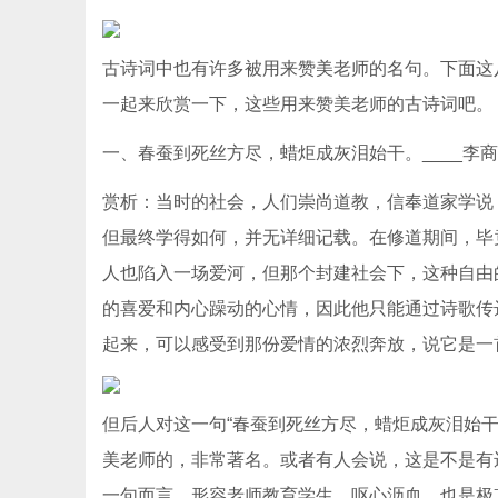
古诗词中也有许多被用来赞美老师的名句。下面这
一起来欣赏一下，这些用来赞美老师的古诗词吧。
一、春蚕到死丝方尽，蜡炬成灰泪始干。____李
赏析：当时的社会，人们崇尚道教，信奉道家学说
但最终学得如何，并无详细记载。在修道期间，毕
人也陷入一场爱河，但那个封建社会下，这种自由
的喜爱和内心躁动的心情，因此他只能通过诗歌传
起来，可以感受到那份爱情的浓烈奔放，说它是一
但后人对这一句“春蚕到死丝方尽，蜡炬成灰泪始
美老师的，非常著名。或者有人会说，这是不是有
一句而言，形容老师教育学生，呕心沥血，也是极