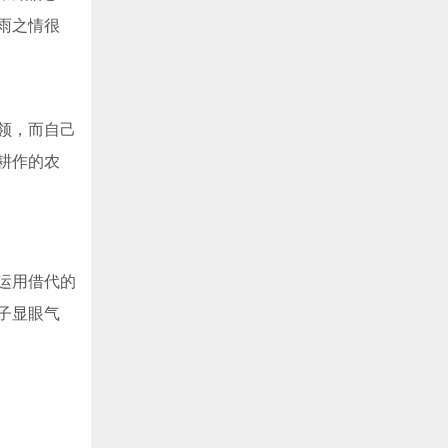
雨之情很
领，而自己
耕作的农
运用借代的
子显眼气