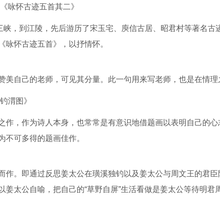
甫《咏怀古迹五首其二》
出三峡，到江陵，先后游历了宋玉宅、庾信古居、昭君村等著名古
《咏怀古迹五首》，以抒情怀。
赞美自己的老师，可见其分量。此一句用来写老师，也是在情理
公钓渭图》
之作，作为诗人本身，也常常是有意识地借题画以表明自己的心
为不可多得的题画佳作。
而作。即通过反思姜太公在璜溪独钓以及姜太公与周文王的君臣
以姜太公自喻，把自己的“草野自屏”生活看做是姜太公等待明君