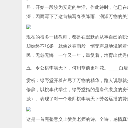
居，开始一段较为安定的生活。作此诗时，他已在
深，因而写下了这首描写春夜降雨、润泽万物的美
现在的很多一线教师，都是在默默的从事自己的职
却始终不张扬，就像这春雨般，悄无声息地滋润着
民，无怨无悔，一年又一年，重复着，培育出优秀
五、令公桃李满天下，何用堂前更种花。____白
赏析：绿野堂开着占尽了万物的精华，路人说那就
修辞，以桃李代学生，绿野堂指的是唐代裴度的房
派）。表现了对一个老师桃李满天下芳名远播的赞
这是一首完整意义上赞美老师的诗。全诗，感情真