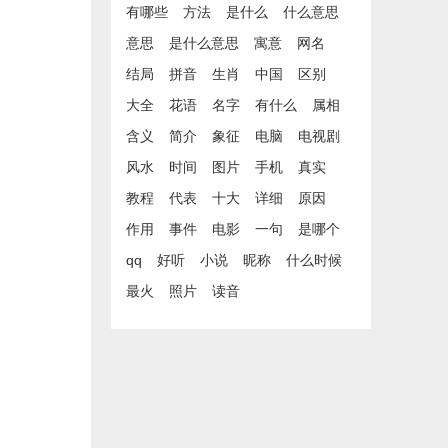
有哪些
方法
是什么
什么意思
意思
是什么意思
寓意
网名
结局
拼音
生肖
中国
区别
大全
花语
名字
有什么
属相
含义
简介
象征
电脑
电视剧
风水
时间
图片
手机
真实
教程
代表
十大
详细
原因
作用
事件
电影
一句
是哪个
qq
好听
小说
昵称
什么时候
最火
照片
读音