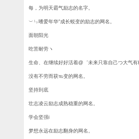
每，为明天霸气励志的名字。
︶ㄣ嗜爱年华°成长蜕变的励志的网名。
面朝阳光
吃苦耐劳ヽゝ
生命、在继续好好活着@゛未来只靠自己つ大气有
没有不劳而获℡变的网名。
坚持到底
壮志凌云励志成熟稳重的网名。
学会坚强i
梦想永远在励志翻身的网名。