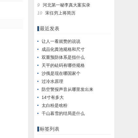
9
河北第一秘李真大案实录
10
宋任穷上将简历
最近发表
让人一看就赞的说说
成品化粪池规格和尺寸
双重预防体系是指什么
天平的砝码有哪些规格
沙俄是现在哪国家个
过冷水原理
防空警报声音从哪里发出来
14寸有多大
太白粉是啥粉
千山暮雪的结局是什么
标签列表