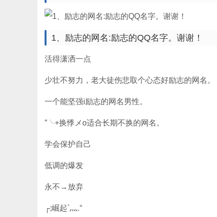
1、励志的网名:励志的QQ名字。谢谢！
活得潇洒一点
少壮不努力，老大徒伤悲取个心态好励志的网名。
一个能坚强i励志的网名男性。
”╰+换悸メo适合长期不换的网名。
学会保护自己
低调的爆发
永不→放弃
┌;崛起`灬.°