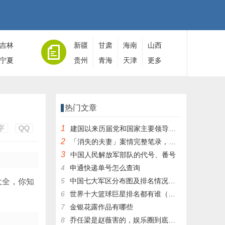
吉林
新疆
甘肃
海南
山西
宁夏
贵州
青海
天津
更多
热门文章
字
QQ
1
建国以来历届党和国家主要领导人全名单
2
「消失的夫妻」案情完整笔录，凶手灭绝人性！|杀人狂魔004
3
中国人民解放军部队的代号、番号
4
申通快递单号怎么查询
5
中国七大军区分布图及排名情况详细解读！
大全，你知
6
世界十大篮球巨星排名都有谁（篮球排行榜前十名）
7
金银花露作品有哪些
8
乔任梁是赵薇害的，娱乐圈到底有多乱，昔日往事一件一件都被扒出，你是怎么