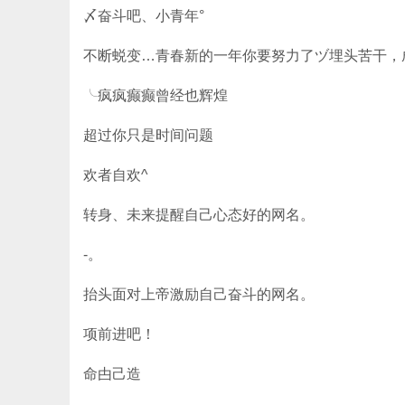
〆奋斗吧、小青年°
不断蜕变…青春新的一年你要努力了ヅ埋头苦干，
╰疯疯癫癫曾经也辉煌
超过你只是时间问题
欢者自欢^
转身、未来提醒自己心态好的网名。
-。
抬头面对上帝激励自己奋斗的网名。
项前进吧！
命甴己造