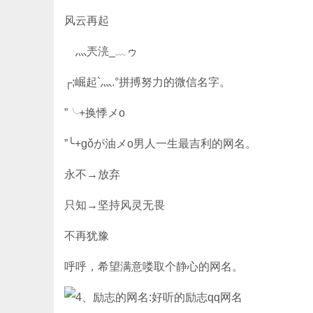
风云再起
ゞ灬兲湸_﹏ゥ
┌;崛起`灬.°拼搏努力的微信名字。
”╰+换悸メo
”╰+gǒが油メo男人一生最吉利的网名。
永不→放弃
只知→坚持风灵无畏
不再犹豫
呼呼，希望满意喽取个静心的网名。